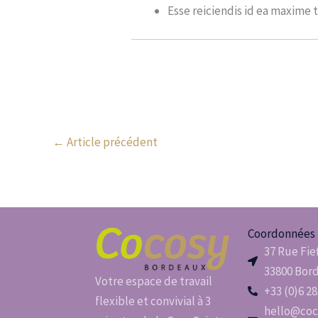
Esse reiciendis id ea maxime 
←
Article précédent
Coordonnées
37 Rue Fie
33800 Bor
Votre espace de travail
+33 (0)6 28
flexible et convivial à 3
hello@coc