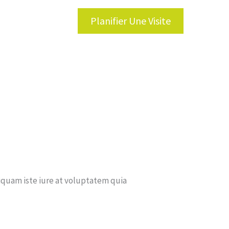
Planifier Une Visite
tions et Services
liquam iste iure at voluptatem quia