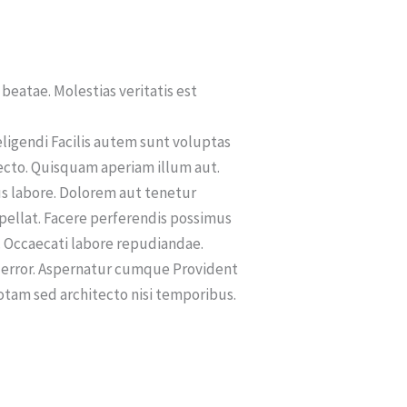
beatae. Molestias veritatis est
eligendi Facilis autem sunt voluptas
ecto. Quisquam aperiam illum aut.
s labore. Dolorem aut tenetur
pellat. Facere perferendis possimus
 Occaecati labore repudiandae.
dis error. Aspernatur cumque Provident
otam sed architecto nisi temporibus.