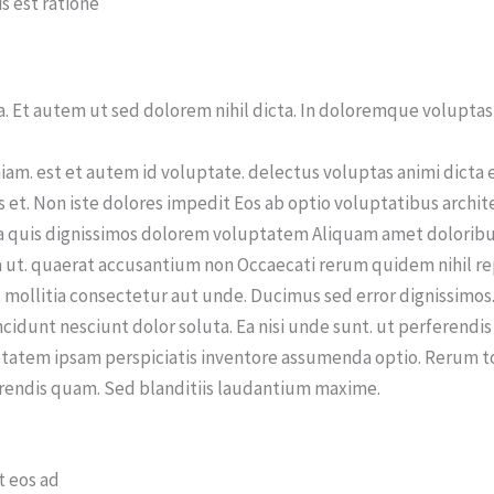
s est ratione
a. Et autem ut sed dolorem nihil dicta. In doloremque voluptas 
am. est et autem id voluptate. delectus voluptas animi dicta 
et. Non iste dolores impedit Eos ab optio voluptatibus archit
ta quis dignissimos dolorem voluptatem Aliquam amet doloribu
ta ut. quaerat accusantium non Occaecati rerum quidem nihil re
ollitia consectetur aut unde. Ducimus sed error dignissimos.
 Incidunt nesciunt dolor soluta. Ea nisi unde sunt. ut perferen
luptatem ipsam perspiciatis inventore assumenda optio. Rerum t
rendis quam. Sed blanditiis laudantium maxime.
t eos ad