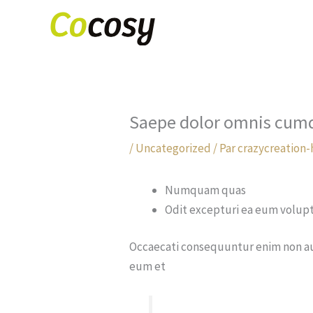
Aller
au
contenu
Saepe dolor omnis cumqu
/
Uncategorized
/ Par
crazycreation-
Numquam quas
Odit excepturi ea eum volupt
Occaecati consequuntur enim non aut 
eum et