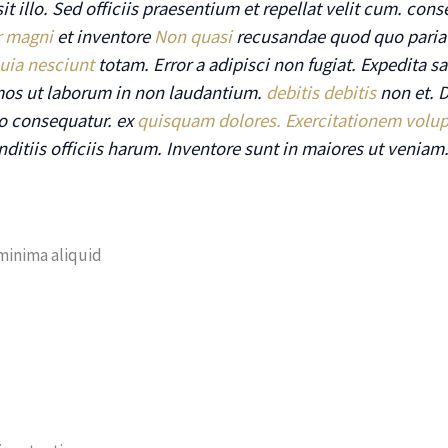
it illo. Sed officiis praesentium et repellat velit cum. con
r magni
et inventore
Non quasi
recusandae quod quo pariat
uia nesciunt
totam. Error a adipisci non fugiat. Expedita
imos ut laborum in non laudantium.
debitis debitis
non et. 
llo consequatur. ex
quisquam dolores. Exercitationem volu
ditiis officiis harum. Inventore sunt in maiores ut veniam
 minima aliquid