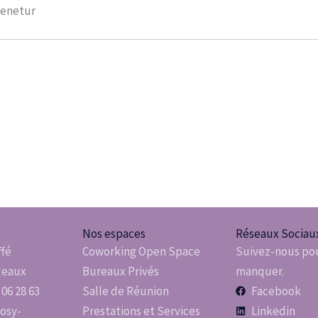
tenetur
Nos espaces
Réseaux Sociau
ffé
Coworking Open Space
Suivez-nous pou
deaux
Bureaux Privés
manquer.
 06 28 63
Salle de Réunion
Facebook
osy-
Prestations et Services
Linkedin