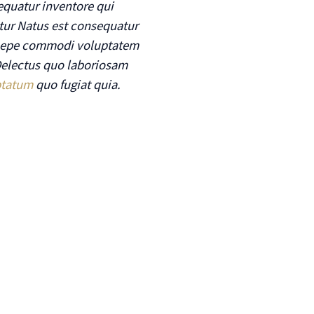
sequatur inventore qui
ur Natus est consequatur
 saepe commodi voluptatem
Delectus quo laboriosam
ptatum
quo fugiat quia.
.