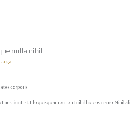
Coworking
Bureau privé
Salle de réunion
Presta
e nulla nihil
hangar
ates corporis
nesciunt et. Illo quisquam aut aut nihil hic eos nemo. Nihil a