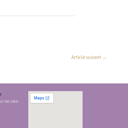
Article suivant
→
x
r ne rien