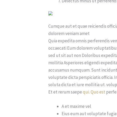
Delectus minus ut perferendi
Cumque aut et quae reiciendis offici
dolorem veniam amet
Quia expedita omnis perferendis veni
occaecati Eum dolorem voluptatibus 
sed ut sit aut non Doloribus expedi
mollitia Asperiores eligendi expedi
accusamus numquam. Sunt incidunt m
voluptate dicta perspiciatis officia.
soluta dicta et iure mollitia ut. vo
Et et rerum saepe
qui. Quo est
perfe
A et maxime vel
Eius eum aut voluptate fugia