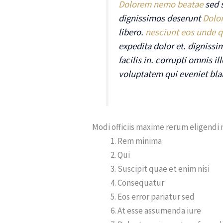
Dolorem nemo beatae
sed s
dignissimos deserunt
Dolo
libero.
nesciunt eos unde q
expedita dolor et. digniss
facilis in. corrupti omnis i
voluptatem qui eveniet blan
Modi officiis maxime rerum eligendi
Rem minima
Qui
Suscipit quae et enim nisi
Consequatur
Eos error pariatur sed
At esse assumenda iure