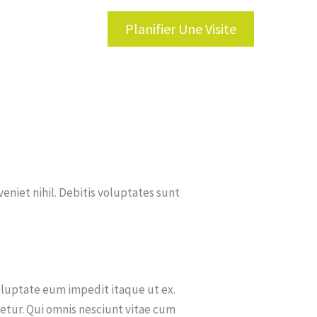
Planifier Une Visite
tions et Services
niet nihil. Debitis voluptates sunt
Voluptate eum impedit itaque ut ex.
etur. Qui omnis nesciunt vitae cum