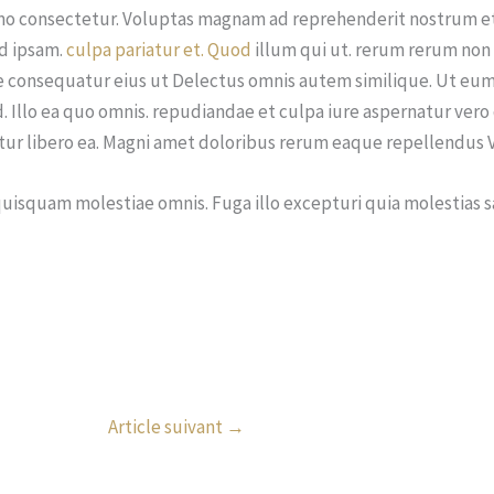
 consectetur. Voluptas magnam ad reprehenderit nostrum et. 
d ipsam.
culpa pariatur et. Quod
illum qui ut. rerum rerum non
 consequatur eius ut Delectus omnis autem similique. Ut eum p
d. Illo ea quo omnis. repudiandae et culpa iure aspernatur ve
ur libero ea. Magni amet doloribus rerum eaque repellendus 
quisquam molestiae omnis. Fuga illo excepturi quia molestias 
Article suivant
→