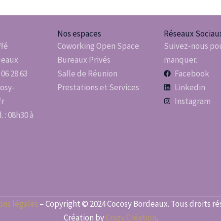
Nos espaces
Réseaux Sociau
ffé
Coworking Open Space
Suivez-nous pou
deaux
Bureaux Privés
manquer.
 06 28 63
Salle de Réunion
Facebook
osy-
Prestations et Services
Linkedin
fr
Instagram
 : 08h30 à
ons légales
– Copyright © 2024 Cocosy Bordeaux. Tous droits ré
Création by
Crazy Création
.