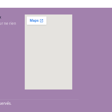
x
r ne rien
servés.