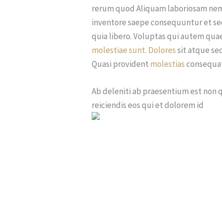
rerum quod Aliquam laboriosam nemo
inventore saepe consequuntur et se
quia libero. Voluptas qui autem quae
molestiae sunt. Dolores
sit atque se
Quasi provident
molestias
consequat
Ab deleniti ab praesentium est non 
reiciendis eos qui et dolorem id