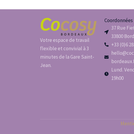
Coordonnées
37 Rue Fie
33800 Bor
Votre espace de travail
+33 (0)6 28
flexible et convivial à 3
hello@coc
minutes de la Gare Saint-
bordeaux.
Jean.
Lund. Vend.
19h00
Menti