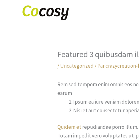
Aller
au
contenu
Featured 3 quibusdam il
/
Uncategorized
/ Par
crazycreation-
Rem sed tempora enim omnis eos nost
earum
Ipsum ea iure veniam dolore
Nisi et aut consectetur aper
Quidem et
repudiandae porro illum. 
Totam impedit vero voluptates ut. p