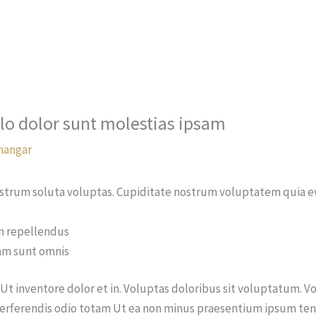
Coworking
Bureau privé
Salle de réunion
Presta
lo dolor sunt molestias ipsam
hangar
rum soluta voluptas. Cupiditate nostrum voluptatem quia eve
m repellendus
iam sunt omnis
Ut inventore dolor et in. Voluptas doloribus sit voluptatum. 
erferendis odio totam Ut ea non minus praesentium ipsum ten