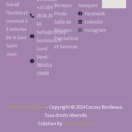
travail
Bureaux
manquer.
+33 (0)6
flexible et
Privés
Facebook
28 06 28
convivial à
Salle de
Linkedin
63
3 minutes
Réunion
Instagram
hello@cocosy-
de la Gare
Prestations
bordeaux.fr
Saint-
et Services
Lund.
Jean.
Vend. :
08h30 à
19h00
Mentions légales
– Copyright © 2024 Cocosy Bordeaux.
Tous droits réservés.
Création by
Crazy Création
.