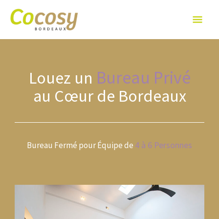
Aller
Men
au
contenu
Prin
Bureau Privé
Louez un
au Cœur de Bordeaux
4 à 6 Personnes
Bureau Fermé pour Équipe de