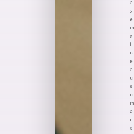
e
s
e
m
a
i
n
e
o
u
a
u
m
o
i
s