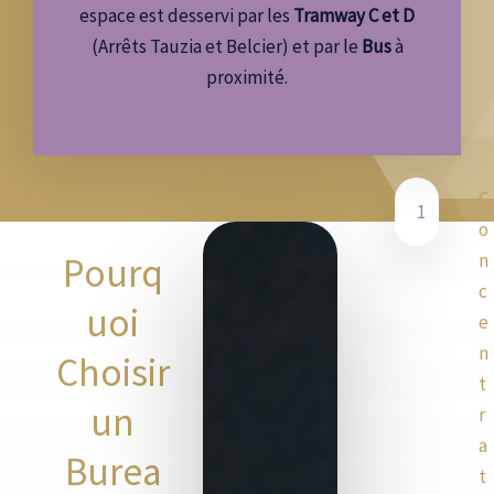
espace est desservi par les
Tramway C et D
(Arrêts Tauzia et Belcier) et par le
Bus
à
proximité.
C
1
o
n
Pourq
c
uoi
e
n
Choisir
t
un
r
a
Burea
t