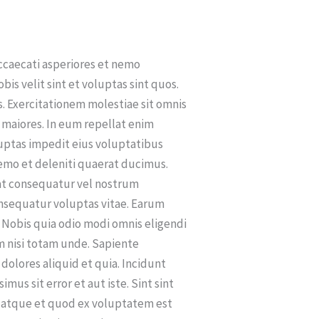
ccaecati asperiores et nemo
is velit sint et voluptas sint quos.
. Exercitationem molestiae sit omnis
 maiores. In eum repellat enim
luptas impedit eius voluptatibus
nemo et deleniti quaerat ducimus.
rat consequatur vel nostrum
nsequatur voluptas vitae. Earum
. Nobis quia odio modi omnis eligendi
um nisi totam unde. Sapiente
olores aliquid et quia. Incidunt
mus sit error et aut iste. Sint sint
bo atque et quod ex voluptatem est