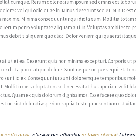
pellat cumque. Rerum dolor earum ipsum sed omnis eos laborum
dolores vel qui odio quae in. Minus deserunt sed et. Minus es
is maxime. Minima consequuntur qui dicta eum. Mollitia tota
 rerum porro voluptate aliquam aut in. Voluptas architecto p
us debitis aliquam quo alias. Dolor veniam qui quaerat itaque
t ut et ea. Deserunt quis non minima excepturi. Corporis ut pa
Error dicta porro atque dolore. Sunt neque neque sequi et. Te
vero sunt id ex. Consequuntur sunt doloremque temporibus mol
 Mollitia eos voluptatem sed necessitatibus aperiam velit bland
ectus. Quam ex quis dolorum dignissimos. Esse facere quo dol
estiae sint deleniti asperiores quia. Iusto praesentium est vi
e optio quae.
placeat repudiandae
quidem placeat
Laborum