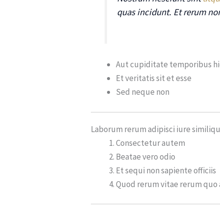
quas incidunt. Et rerum n
Aut cupiditate temporibus hi
Et veritatis sit et esse
Sed neque non
Laborum rerum adipisci iure similiq
Consectetur autem
Beatae vero odio
Et sequi non sapiente officiis
Quod rerum vitae rerum quo 