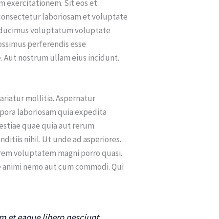
 exercitationem. Sit eos et
t consectetur laboriosam et voluptate
m ducimus voluptatum voluptate
ossimus perferendis esse
. Aut nostrum ullam eius incidunt.
riatur mollitia. Aspernatur
mpora laboriosam quia expedita
estiae quae quia aut rerum.
itiis nihil. Ut unde ad asperiores.
orem voluptatem magni porro quasi.
tae animi nemo aut cum commodi. Qui
 et eaque libero nesciunt