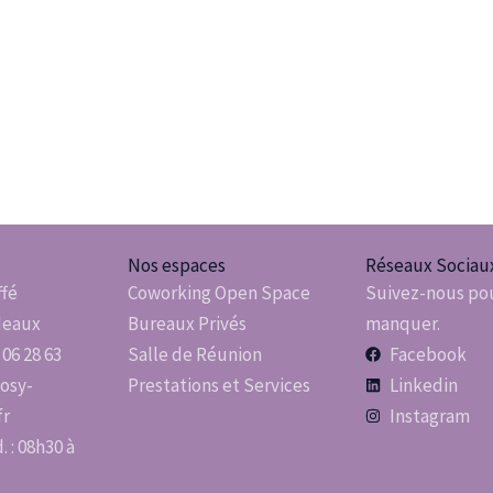
Nos espaces
Réseaux Sociau
ffé
Coworking Open Space
Suivez-nous pou
deaux
Bureaux Privés
manquer.
 06 28 63
Salle de Réunion
Facebook
osy-
Prestations et Services
Linkedin
fr
Instagram
 : 08h30 à