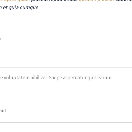
on et quia cumque
c
ue voluptatem nihil vel. Saepe aspernatur quis earum
aut