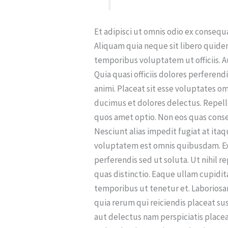
Et adipisci ut omnis odio ex consequ
Aliquam quia neque sit libero quide
temporibus voluptatem ut officiis. A
Quia quasi officiis dolores perfere
animi. Placeat sit esse voluptates 
ducimus et dolores delectus. Repell
quos amet optio. Non eos quas consec
Nesciunt alias impedit fugiat at it
voluptatem est omnis quibusdam. Ex
perferendis sed ut soluta. Ut nihil 
quas distinctio. Eaque ullam cupidit
temporibus ut tenetur et. Laboriosa
quia rerum qui reiciendis placeat sus
aut delectus nam perspiciatis place