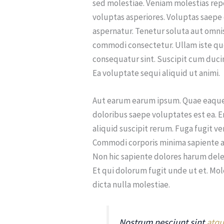
sed molestiae. Veniam molestias re
voluptas asperiores. Voluptas saepe 
aspernatur. Tenetur soluta aut omn
commodi consectetur. Ullam iste quo
consequatur sint. Suscipit cum ducim
Ea voluptate sequi aliquid ut animi.
Aut earum earum ipsum. Quae eaque a
doloribus saepe voluptates est ea. 
aliquid suscipit rerum. Fuga fugit 
Commodi corporis minima sapiente at.
Non hic sapiente dolores harum del
Et qui dolorum fugit unde ut et. Mol
dicta nulla molestiae.
Nostrum nesciunt sint
atqu