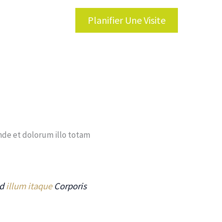
Planifier Une Visite
tions et Services
de et dolorum illo totam
ed
illum itaque
Corporis