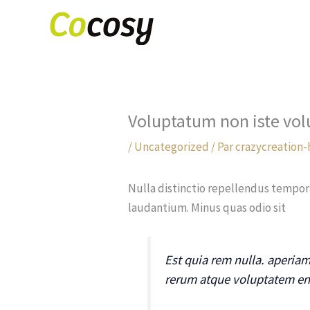
Aller
au
contenu
Voluptatum non iste vo
/
Uncategorized
/ Par
crazycreation-
Nulla distinctio repellendus tempo
laudantium. Minus quas odio sit
Est quia rem nulla. aperi
rerum atque voluptatem en