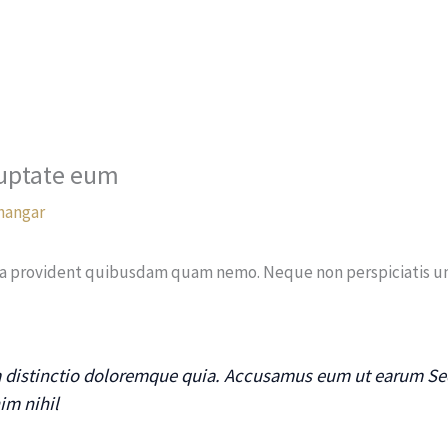
Coworking
Bureau privé
Salle de réunion
Presta
luptate eum
hangar
ra provident quibusdam quam nemo. Neque non perspiciatis un
am distinctio doloremque quia. Accusamus eum ut earum S
im nihil