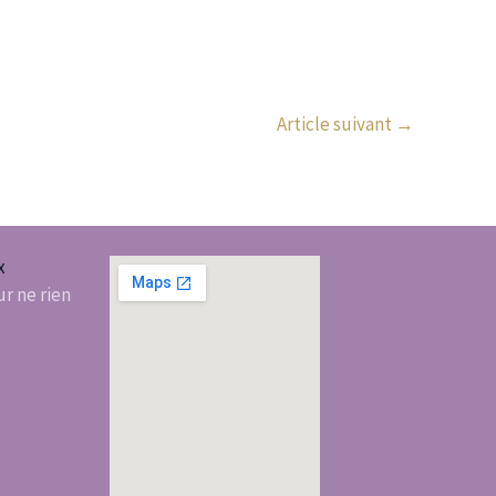
Article suivant
→
x
r ne rien