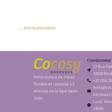
←
Article précédent
Coordonnées
37 Rue Fie
33800 Bor
Votre espace de travail
+33 (0)6 28
flexible et convivial à 3
hello@coc
minutes de la Gare Saint-
bordeaux.
Jean.
Lund. Vend.
19h00