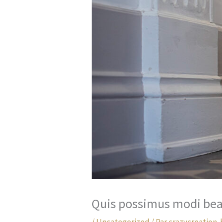
Quis possimus modi bea
/
Uncategorized
/ Par
crazycreation-