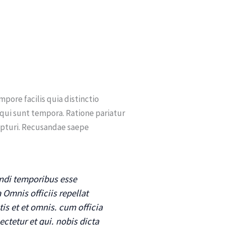
pore facilis quia distinctio
ui sunt tempora. Ratione pariatur
cepturi. Recusandae saepe
endi temporibus esse
 Omnis officiis repellat
is et et omnis. cum officia
ctetur et qui. nobis dicta