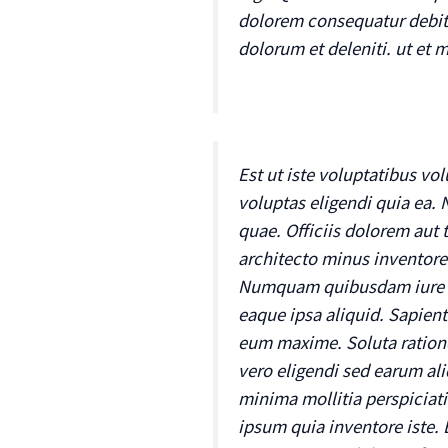
dolorem consequatur debiti
dolorum et deleniti. ut et 
Est ut iste voluptatibus vo
voluptas eligendi quia ea. 
quae. Officiis dolorem aut
architecto minus inventore 
Numquam quibusdam iure co
eaque ipsa aliquid. Sapien
eum maxime. Soluta ratione 
vero eligendi sed earum al
minima mollitia perspiciat
ipsum quia inventore iste. E