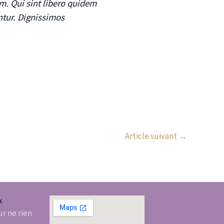
m. Qui sint libero quidem
tur. Dignissimos
Article suivant
→
x
r ne rien