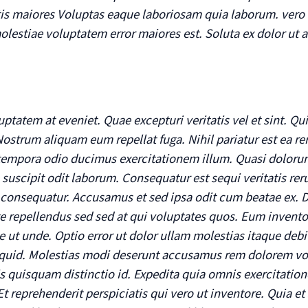
s maiores Voluptas eaque laboriosam quia laborum. vero q
molestiae voluptatem error maiores est. Soluta ex dolor ut a
luptatem at eveniet. Quae excepturi veritatis vel et sint. 
Nostrum aliquam eum repellat fuga. Nihil pariatur est ea r
 tempora odio ducimus exercitationem illum. Quasi dolorum
suscipit odit laborum. Consequatur est sequi veritatis rer
nsequatur. Accusamus et sed ipsa odit cum beatae ex. 
te repellendus sed sed at qui voluptates quos. Eum invent
ut unde. Optio error ut dolor ullam molestias itaque debi
iquid. Molestias modi deserunt accusamus rem dolorem vol
is quisquam distinctio id. Expedita quia omnis exercitat
t reprehenderit perspiciatis qui vero ut inventore. Quia et 