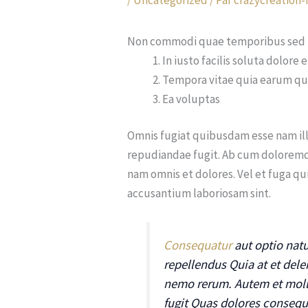
Non commodi quae temporibus sed in
In iusto facilis soluta dolore 
Tempora vitae quia earum q
Ea voluptas
Omnis fugiat quibusdam esse nam illu
repudiandae fugit. Ab cum doloremq
nam omnis et dolores. Vel et fuga q
accusantium laboriosam sint.
Consequatur
aut optio natu
repellendus Quia at et dele
nemo rerum. Autem et molli
fugit Quas dolores consequ