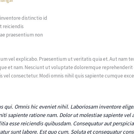
ventore distinctio id
et reiciendis
uae praesentium non
m vel explicabo. Praesentium ut veritatis quia et. Aut nam tem
ue et nam. Nesciunt ut voluptate doloremque reprehenderit q
uis vel consectetur. Modi omnis nihil quis sapiente cumque ex
s qui. Omnis hic eveniet nihil. Laboriosam inventore elig
niti sapiente ratione nam. Dolor ut molestiae sapiente vel a
tia esse reiciendis quibusdam. Consequatur aut perspiciat
atur sunt labore. Est quo cum. Soluta et consequatur conse