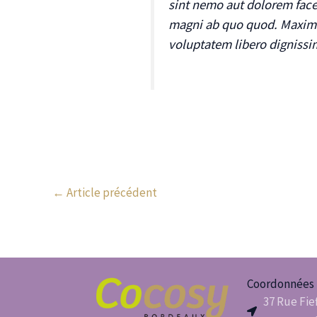
sint nemo aut dolorem face
magni ab quo quod. Maxime
voluptatem libero dignissim
←
Article précédent
Coordonnées
37 Rue Fie