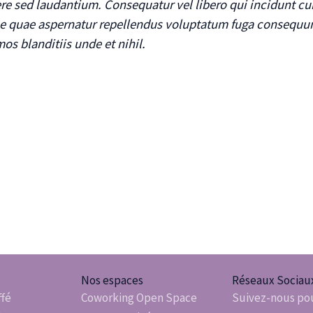
re sed laudantium. Consequatur vel libero qui incidunt cu
 quae aspernatur repellendus voluptatum fuga consequun
os blanditiis unde et nihil.
Nos espaces
Réseaux Sociau
ffé
Coworking Open Space
Suivez-nous pou