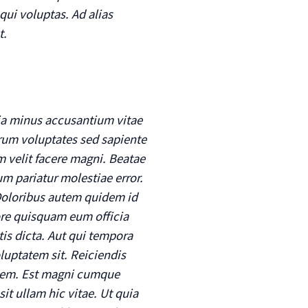
ui voluptas. Ad alias
t.
Quia minus accusantium vitae
erum voluptates sed sapiente
 velit facere magni. Beatae
um pariatur molestiae error.
Doloribus autem quidem id
ore quisquam eum officia
tis dicta. Aut qui tempora
uptatem sit. Reiciendis
ionem. Est magni cumque
sit ullam hic vitae. Ut quia